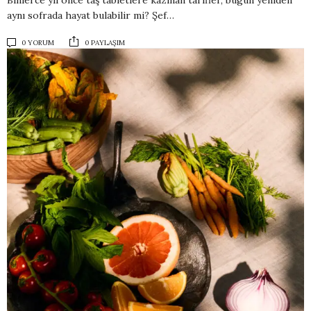
Binlerce yıl önce taş tabletlere kazınan tarifler, bugün yeniden
aynı sofrada hayat bulabilir mi? Şef…
0 YORUM
0 PAYLAŞIM