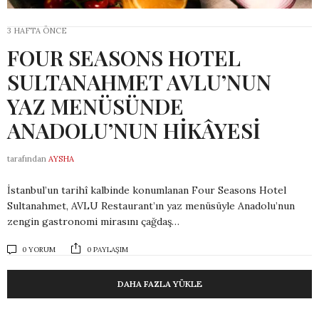
3 HAFTA ÖNCE
FOUR SEASONS HOTEL
SULTANAHMET AVLU’NUN
YAZ MENÜSÜNDE
ANADOLU’NUN HİKÂYESİ
tarafından
AYSHA
İstanbul’un tarihî kalbinde konumlanan Four Seasons Hotel
Sultanahmet, AVLU Restaurant’ın yaz menüsüyle Anadolu’nun
zengin gastronomi mirasını çağdaş…
0 YORUM
0 PAYLAŞIM
DAHA FAZLA YÜKLE