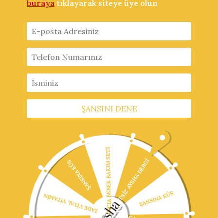
buraya
tıklayarak siteye üye olun
ŞANSINI DENE
INCIA BEBEK BAKIM SETİ
ÜCRETSİZ AYSHA DERGİ
ŞANSINA KÜS
ŞANSINA KÜS
ZADE VİTAL VİTAMİN