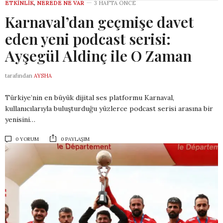
ETKINLIK
,
NEREDE NE VAR
3 HAFTA ÖNCE
Karnaval’dan geçmişe davet
eden yeni podcast serisi:
Ayşegül Aldinç ile O Zaman
tarafından
AYSHA
Türkiye’nin en büyük dijital ses platformu Karnaval,
kullanıcılarıyla buluşturduğu yüzlerce podcast serisi arasına bir
yenisini…
0 YORUM
0 PAYLAŞIM