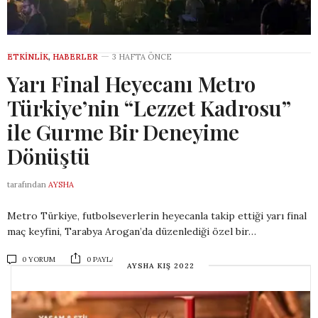
ETKINLIK
,
HABERLER
3 HAFTA ÖNCE
Yarı Final Heyecanı Metro
Türkiye’nin “Lezzet Kadrosu”
ile Gurme Bir Deneyime
Dönüştü
tarafından
AYSHA
Metro Türkiye, futbolseverlerin heyecanla takip ettiği yarı final
maç keyfini, Tarabya Arogan’da düzenlediği özel bir…
0 YORUM
0 PAYLAŞIM
AYSHA KIŞ 2022